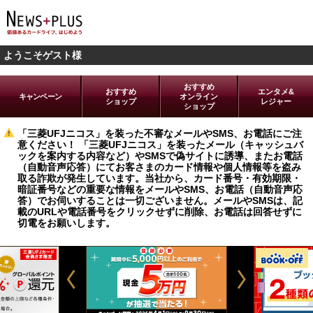
ようこそゲスト様
おすすめ
おすすめ
エンタメ&
キャンペーン
オンライン
ショップ
レジャー
ショップ
「三菱UFJニコス」を装った不審なメールやSMS、お電話にご注
意ください！ 「三菱UFJニコス」を装ったメール（キャッシュバ
ックを案内する内容など）やSMSで偽サイトに誘導、またお電話
（自動音声応答）にてお客さまのカード情報や個人情報等を盗み
取る詐欺が発生しています。当社から、カード番号・有効期限・
暗証番号などの重要な情報をメールやSMS、お電話（自動音声応
答）でお伺いすることは一切ございません。メールやSMSは、記
載のURLや電話番号をクリックせずに削除、お電話は回答せずに
切電をお願いします。