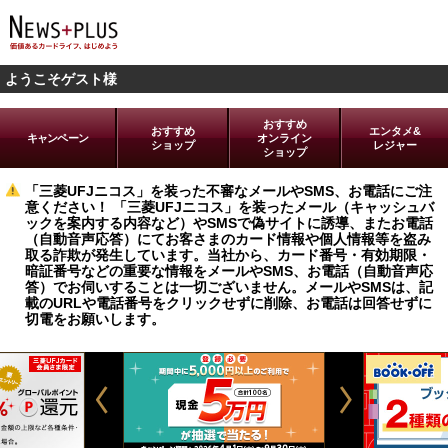
ようこそゲスト様
おすすめ
おすすめ
エンタメ&
キャンペーン
オンライン
ショップ
レジャー
ショップ
「三菱UFJニコス」を装った不審なメールやSMS、お電話にご注
意ください！ 「三菱UFJニコス」を装ったメール（キャッシュバ
ックを案内する内容など）やSMSで偽サイトに誘導、またお電話
（自動音声応答）にてお客さまのカード情報や個人情報等を盗み
取る詐欺が発生しています。当社から、カード番号・有効期限・
暗証番号などの重要な情報をメールやSMS、お電話（自動音声応
答）でお伺いすることは一切ございません。メールやSMSは、記
載のURLや電話番号をクリックせずに削除、お電話は回答せずに
切電をお願いします。