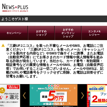
ようこそゲスト様
おすすめ
おすすめ
エンタメ&
キャンペーン
オンライン
ショップ
レジャー
ショップ
「三菱UFJニコス」を装った不審なメールやSMS、お電話にご注
意ください！ 「三菱UFJニコス」を装ったメール（キャッシュバ
ックを案内する内容など）やSMSで偽サイトに誘導、またお電話
（自動音声応答）にてお客さまのカード情報や個人情報等を盗み
取る詐欺が発生しています。当社から、カード番号・有効期限・
暗証番号などの重要な情報をメールやSMS、お電話（自動音声応
答）でお伺いすることは一切ございません。メールやSMSは、記
載のURLや電話番号をクリックせずに削除、お電話は回答せずに
切電をお願いします。