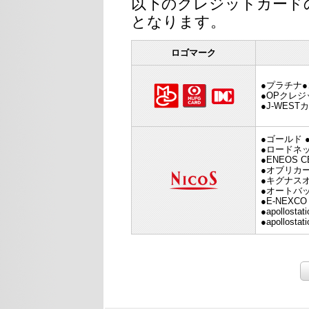
以下のクレジットカード
となります。
ロゴマーク
●プラチナ
●OPクレ
●J‐WEST
●ゴールド 
●ロードネッ
●ENEOS 
●オブリカー
●キグナス
●オートバ
●E-NEXCO 
●apollos
●apollos