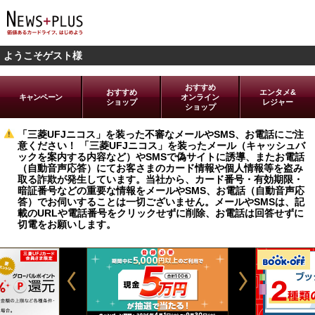
ようこそゲスト様
おすすめ
おすすめ
エンタメ&
キャンペーン
オンライン
ショップ
レジャー
ショップ
「三菱UFJニコス」を装った不審なメールやSMS、お電話にご注
意ください！ 「三菱UFJニコス」を装ったメール（キャッシュバ
ックを案内する内容など）やSMSで偽サイトに誘導、またお電話
（自動音声応答）にてお客さまのカード情報や個人情報等を盗み
取る詐欺が発生しています。当社から、カード番号・有効期限・
暗証番号などの重要な情報をメールやSMS、お電話（自動音声応
答）でお伺いすることは一切ございません。メールやSMSは、記
載のURLや電話番号をクリックせずに削除、お電話は回答せずに
切電をお願いします。